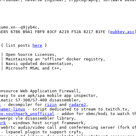
umo.xn--q9jyb4c,

6E85 6786 B9A1 FBF9 83CF A219 F52A 8217 B1FE (
pubkey.asc
)
 { list posts 
here
 }

 | Open Source Licenses,

 | Maintaining an "offline" docker registry,

 | Naxsi updated documentation,

 | Microsoft MSAL and C++,

ensource Web Application Firewall,

easy to use apk/ipa mobile app inspector,

imatic S7-300/S7-400 disassembler,

c
 - decompiler for 
rizin
 and 
radare2
,

eamer-linux
 - script dedicated to stream to twitch.tv,

eo.southpark_unofficial
 - addon for xbmc/kodi to watch th
owerpc vle disassembler library,

ork
 - windows host script framework,

 webrtc audio/video call and conferencing server (fork of
 - lxpanel plugin to support cryfs,
