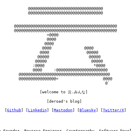
          @@@@@@@@@@@@@@@@@@@@@@@@@@@@@@@@

          @@@@@@@@@@@@@@@@@@@@@@@@@@@@@@@@

    @@@@@@@@@@@@@@@@@@@@@@@@@@@@@@@@@@@@@@@@@@@@

    @@@@@@@@@@@@@@@@@@@@@@@@@@@@@@@@@@@@@@@@@@@@

                  =@@@@

                  @@@@

                 @@@@

                @@@@              @@@@

               @@@@                @@@@@

              @@@@@                 @@@@@

             @@@@@                   @@@@@

            :@@@@                     *@@@@

            @@@@     :@@@@@@@@@@@@@@@@@@@@@@

      @@@@@@@@@@@@@@@@@@@@@@@@@@@@@@@@@@@@@@@

      @@@@@@@@@@@@@@@@=                   @@@@

                                           @`

               [welcome to 云.みんな]

                  [deroad's blog]

[
Github
] [
Linkedin
] [
Mastodon
] [
Bluesky
] [
Twitter/X
o-Founder, Reverse Engineer, Cryptography, Software Devel