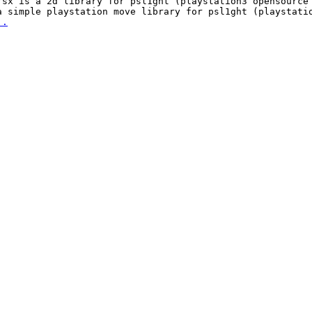
rsx is a 2d library for psl1ght (playstation3 opensource 
a simple playstation move library for psl1ght (playstatio
..