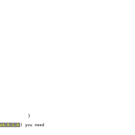
}
v4.9.1.0
) you need
