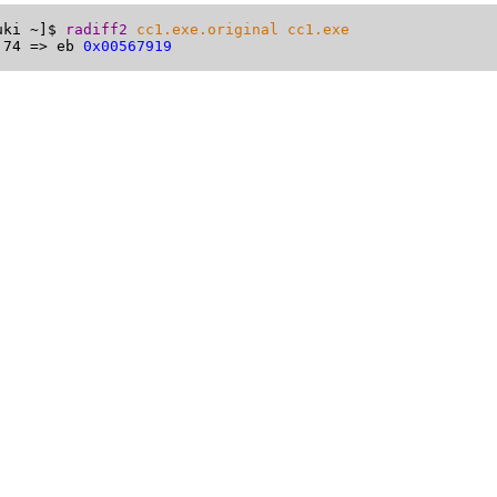
uki ~]$ 
radiff2
cc1.exe.original cc1.exe
 74 => eb 
0x00567919