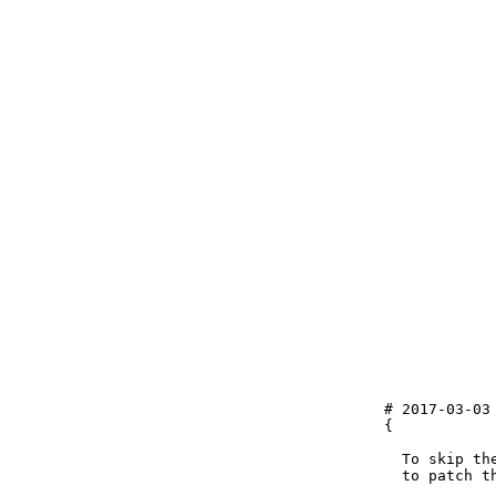
# 2017-03-03
{
  To skip th
  to patch th