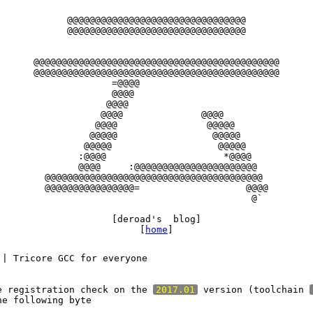
      @@@@@@@@@@@@@@@@@@@@@@@@@@@@@@@@

      @@@@@@@@@@@@@@@@@@@@@@@@@@@@@@@@

@@@@@@@@@@@@@@@@@@@@@@@@@@@@@@@@@@@@@@@@@@@@

@@@@@@@@@@@@@@@@@@@@@@@@@@@@@@@@@@@@@@@@@@@@

              =@@@@

              @@@@

             @@@@

            @@@@              @@@@

           @@@@                @@@@@

          @@@@@                 @@@@@

         @@@@@                   @@@@@

        :@@@@                     *@@@@

        @@@@     :@@@@@@@@@@@@@@@@@@@@@@

  @@@@@@@@@@@@@@@@@@@@@@@@@@@@@@@@@@@@@@@

  @@@@@@@@@@@@@@@@=                   @@@@

                                       @`

              [deroad's  blog]

                   [
home
 | Tricore GCC for everyone

e registration check on the 
2017.01
 version (toolchain 
e following byte
